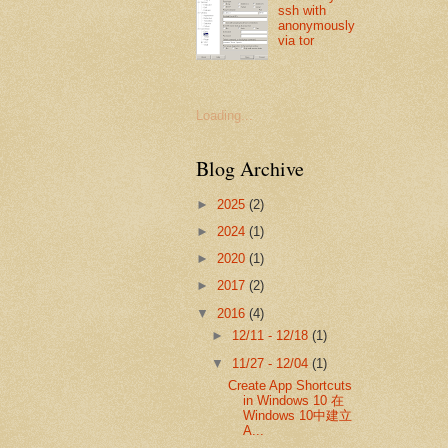
ssh with
anonymously
via tor
Loading...
Blog Archive
►
2025
(2)
►
2024
(1)
►
2020
(1)
►
2017
(2)
▼
2016
(4)
►
12/11 - 12/18
(1)
▼
11/27 - 12/04
(1)
Create App Shortcuts
in Windows 10 在
Windows 10中建立
A...