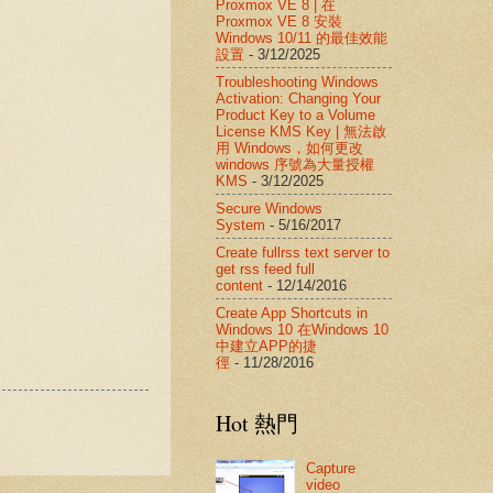
Proxmox VE 8 | 在
Proxmox VE 8 安裝
Windows 10/11 的最佳效能
設置
- 3/12/2025
Troubleshooting Windows
Activation: Changing Your
Product Key to a Volume
License KMS Key | 無法啟
用 Windows，如何更改
windows 序號為大量授權
KMS
- 3/12/2025
Secure Windows
System
- 5/16/2017
Create fullrss text server to
get rss feed full
content
- 12/14/2016
Create App Shortcuts in
Windows 10 在Windows 10
中建立APP的捷
徑
- 11/28/2016
Hot 熱門
Capture
video