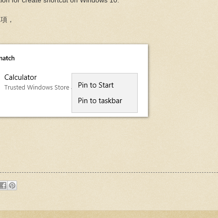
tion for create shortcut on Windows 10.
選項，