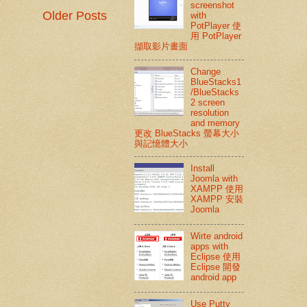
screenshot
Older Posts
with
PotPlayer 使
用 PotPlayer
擷取影片畫面
Change
BlueStacks1
/BlueStacks
2 screen
resolution
and memory
更改 BlueStacks 螢幕大小
與記憶體大小
Install
Joomla with
XAMPP 使用
XAMPP 安裝
Joomla
Wirte android
apps with
Eclipse 使用
Eclipse 開發
android app
Use Putty