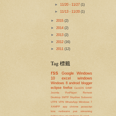
►
11/20 - 11/27
(1)
►
11/13 - 11/20
(1)
►
2015
(2)
►
2014
(2)
►
2013
(2)
►
2012
(16)
►
2011
(12)
Tag 標籤
rss
Google
Windows
10
excel
windows
Windows 8
android
blogger
eclipse
firefox
CentOS
GIMP
Joomla
PotPlayer
Remote
Desktop
SMTP
Skydrive
Subsonic
UTF8
VPN
WhatsApp
Windows 7
XAMPP
app
chrome
javascript
kms
netbeans
pve
streaming
twitter
virus
vm
windows 11
word